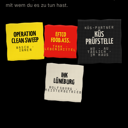
mit wem du es zu tun hast.
KÜS-PARTNER
OPERATION
KÜS
EFTCO
CLEAN SWEEP
FOOD ASS.
PRÜFSTELLE
TANK ·
WASCH ·
HU · AU
LEBENSMITTEL
INNEN
TÄGLICH ·
IM HAUS
IHK
LÜNEBURG
WOLFSBURG · MEISTERBETRIEB
TIMO FRICKE · IM BÜRO