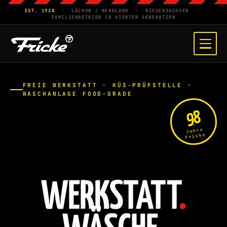
EST. 1928
· LÜCHOW / WENDLAND · NIEDERSACHSEN ·
FAMILIENBETRIEB IN VIERTER GENERATION
FREIE WERKSTATT · KÜS-PRÜFSTELLE ·
WASCHANLAGE FOOD-GRADE
98
Jahre
Fricke
WERKSTATT
.