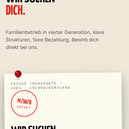
DICH.
Familienbetrieb in vierter Generation, klare
Strukturen, faire Bezahlung. Bewirb dich
direkt bei uns.
MAX · KFZ-MEISTER · HEBEBÜHNE
NILS · MECHATRONIKER · FUHRPARK
FRICKE TRANSPORTE ·
JOBS · LÜCHOW/WENDLAND
M/W/D
SOFORT